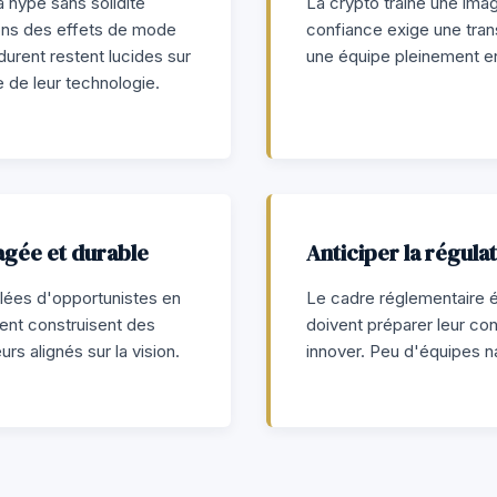
 hype sans solidité
La crypto traîne une image
ions des effets de mode
confiance exige une tran
durent restent lucides sur
une équipe pleinement 
e de leur technologie.
gée et durable
Anticiper la régulat
ées d'opportunistes en
Le cadre réglementaire 
rent construisent des
doivent préparer leur con
rs alignés sur la vision.
innover. Peu d'équipes n