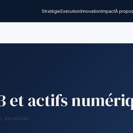
Stratégie
Exécution
Innovation
Impact
À propo
 et actifs numéri
n, blockchain