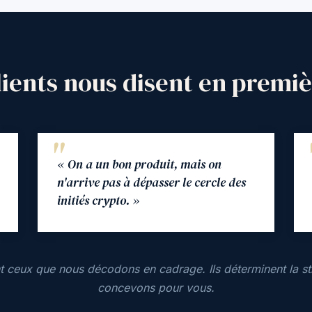
lients nous disent en premi
« On a un bon produit, mais on
n'arrive pas à dépasser le cercle des
initiés crypto. »
t ceux que nous décodons en cadrage. Ils déterminent la st
concevons pour vous.