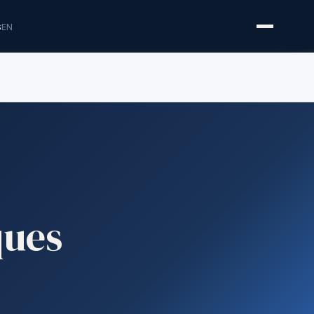
s
EN
ques