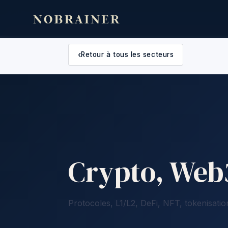
‹
Retour à tous les secteurs
Crypto, Web3
Protocoles, L1/L2, DeFi, NFT, tokenisatio