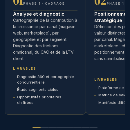
01
02
PHASE 1 · CADRAGE
PHASE 1 ·
Analyse et diagnostic
Positionnemen
stratégique
Cartographie de la contribution à
la croissance par canal (magasin,
Définition des pro
web, marketplace), par
valeur distinctes 
géographie et par segment.
par canal. Magasi
Diagnostic des frictions
marketplace : cha
omnicanal, du CAC et de la LTV
positionnement ma
client.
sans cannibaliser l
LIVRABLES
Diagnostic 360 et cartographie
LIVRABLES
concurrentielle
Plateforme de m
Étude segments cibles
Matrice de valeu
Opportunités prioritaires
chiffrées
Manifeste différe