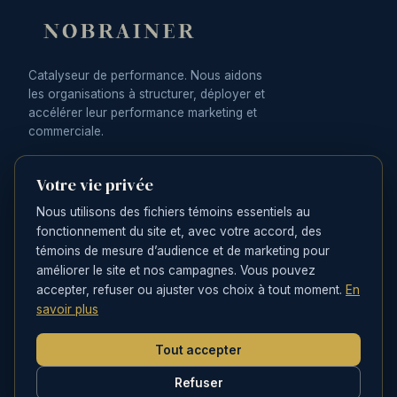
Catalyseur de performance. Nous aidons
les organisations à structurer, déployer et
accélérer leur performance marketing et
commerciale.
Votre vie privée
NOTRE OFFRE
Nous utilisons des fichiers témoins essentiels au
Stratégie
fonctionnement du site et, avec votre accord, des
témoins de mesure d’audience et de marketing pour
Exécution
améliorer le site et nos campagnes. Vous pouvez
Innovation
accepter, refuser ou ajuster vos choix à tout moment.
En
Impact
savoir plus
The C's Network
Tout accepter
Refuser
L'ÉQUIPE