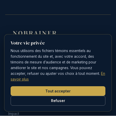
Votre vie privée
Catalyseur de performance. Nous aidons
Nous utilisons des fichiers témoins essentiels au
les organisations à structurer, déployer et
fonctionnement du site et, avec votre accord, des
accélérer leur performance marketing et
témoins de mesure d’audience et de marketing pour
commerciale.
améliorer le site et nos campagnes. Vous pouvez
accepter, refuser ou ajuster vos choix à tout moment.
En
savoir plus
NOTRE OFFRE
Stratégie
Tout accepter
Exécution
Refuser
Innovation
Impact