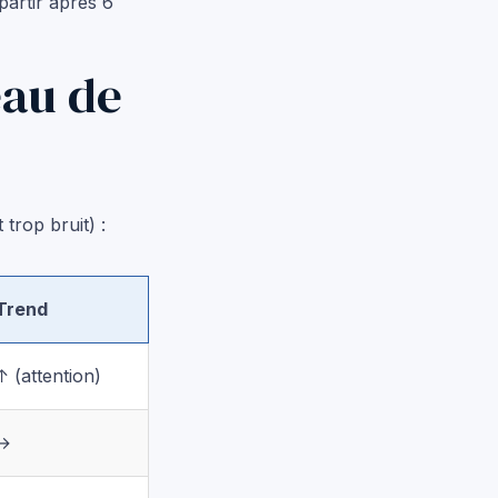
partir après 6
eau de
trop bruit) :
Trend
↑ (attention)
→