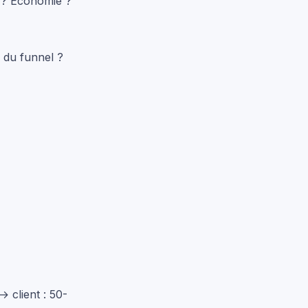
n ? Économie ?
 du funnel ?
 client : 50-