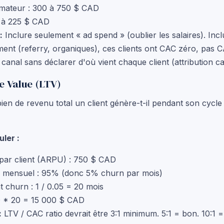
mateur : 300 à 750 $ CAD
 à 225 $ CAD
:
Inclure seulement « ad spend » (oublier les salaires). Inclu
ment (referry, organiques), ces clients ont CAC zéro, pas
canal sans déclarer d'où vient chaque client (attribution ca
me Value (LTV)
n de revenu total un client génère-t-il pendant son cycle 
ler :
ar client (ARPU) : 750 $ CAD
n mensuel : 95% (donc 5% churn par mois)
 churn : 1 / 0.05 = 20 mois
 * 20 = 15 000 $ CAD
:
LTV / CAC ratio devrait être 3:1 minimum. 5:1 = bon. 10:1 =