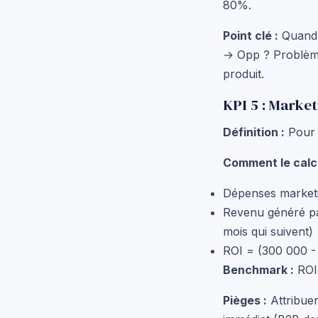
80%.
Point clé :
Quand 
→ Opp ? Problème
produit.
KPI 5 : Marke
Définition :
Pour c
Comment le calcu
Dépenses marketi
Revenu généré pa
mois qui suivent)
ROI = (300 000 -
Benchmark :
ROI 
Pièges :
Attribue