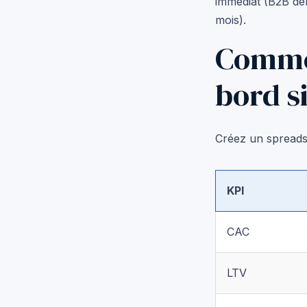
immédiat (B2B dem
mois).
Commen
bord s
Créez un spreadsh
KPI
CAC
LTV