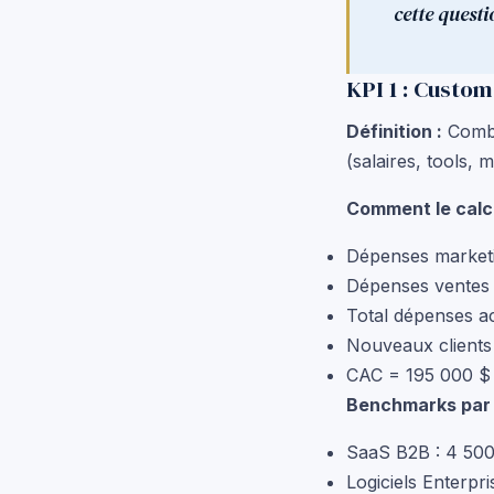
cette quest
KPI 1 : Custom
Définition :
Combi
(salaires, tools,
Comment le calcu
Dépenses marketi
Dépenses ventes 
Total dépenses ac
Nouveaux clients 
CAC = 195 000 $ 
Benchmarks par i
SaaS B2B : 4 50
Logiciels Enterpr