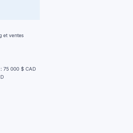
g et ventes
) : 75 000 $ CAD
AD