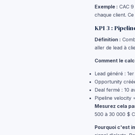
Exemple :
CAC 9 7
chaque client. Ce 
KPI 3 : Pipelin
Définition :
Combi
aller de lead à cli
Comment le calcu
Lead généré : 1e
Opportunity créée
Deal fermé : 10 av
Pipeline velocity 
Mesurez cela par
500 à 30 000 $ CA
Pourquoi c'est i