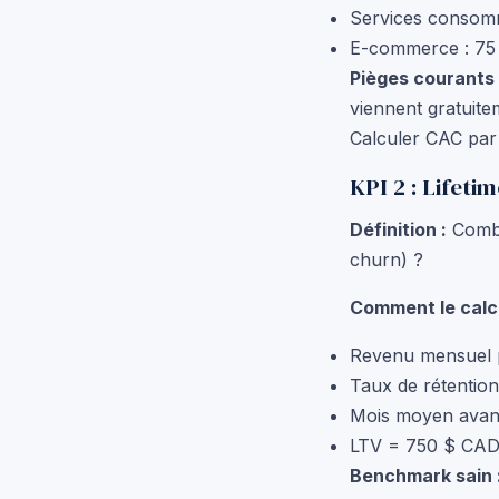
Services consom
E-commerce : 75
Pièges courants 
viennent gratuite
Calculer CAC par 
KPI 2 : Lifeti
Définition :
Combie
churn) ?
Comment le calcu
Revenu mensuel p
Taux de rétentio
Mois moyen avant
LTV = 750 $ CAD
Benchmark sain 