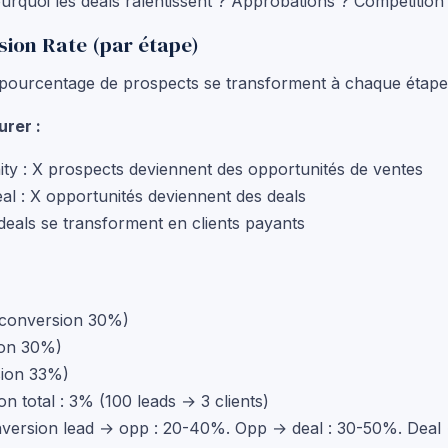
Pourquoi les deals ralentissent ? Approbations ? Compétitio
sion Rate (par étape)
pourcentage de prospects se transforment à chaque étape
rer :
ty : X prospects deviennent des opportunités de ventes
l : X opportunités deviennent des deals
 deals se transforment en clients payants
(conversion 30%)
ion 30%)
sion 33%)
n total : 3% (100 leads → 3 clients)
ersion lead → opp : 20-40%. Opp → deal : 30-50%. Deal →