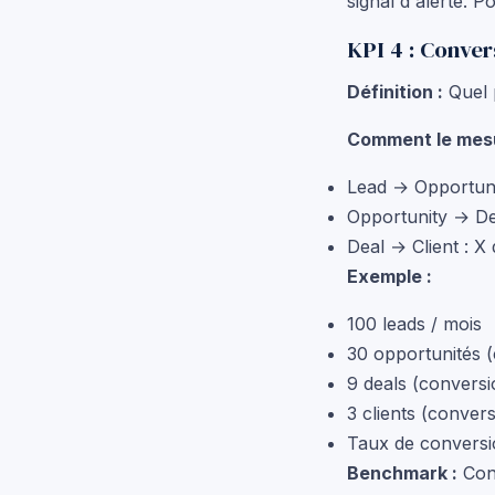
signal d'alerte. 
KPI 4 : Conver
Définition :
Quel 
Comment le mesu
Lead → Opportuni
Opportunity → Dea
Deal → Client : X
Exemple :
100 leads / mois
30 opportunités 
9 deals (convers
3 clients (conver
Taux de conversio
Benchmark :
Conv