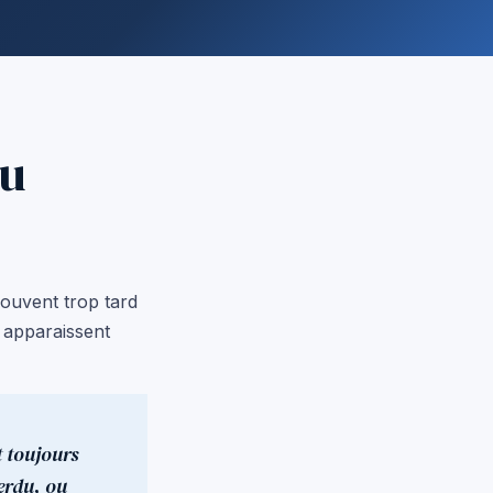
du
souvent trop tard
s apparaissent
t toujours
erdu, ou