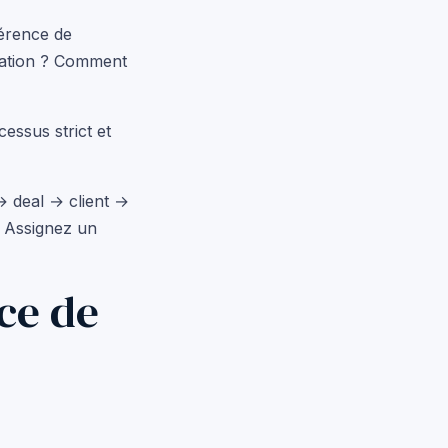
érence de
ication ? Comment
essus strict et
→ deal → client →
. Assignez un
ce de