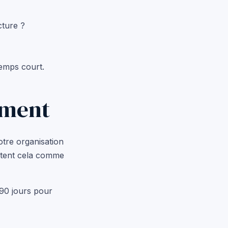
ucture ?
temps court.
ement
otre organisation
aitent cela comme
 90 jours pour