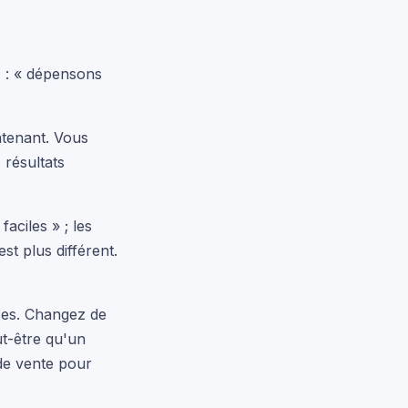
s : « dépensons
ntenant. Vous
 résultats
aciles » ; les
st plus différent.
ses. Changez de
ut-être qu'un
de vente pour