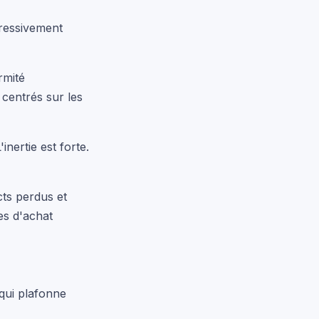
ressivement
rmité
 centrés sur les
inertie est forte.
cts perdus et
es d'achat
qui plafonne