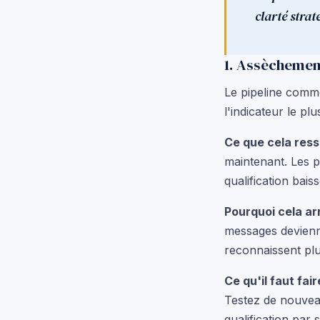
clarté strat
1. Assèchemen
Le pipeline comme
l'indicateur le pl
Ce que cela ress
maintenant. Les p
qualification bais
Pourquoi cela arr
messages devienne
reconnaissent pl
Ce qu'il faut fair
Testez de nouvea
qualification par