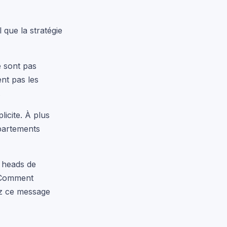
 que la stratégie
e sont pas
ent pas les
.
licite. À plus
épartements
+ heads de
? Comment
ez ce message