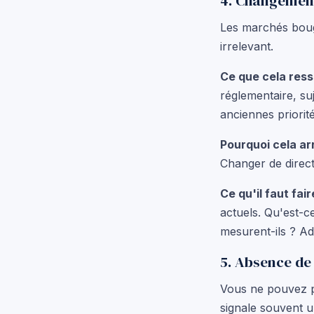
4. Changemen
Les marchés boug
irrelevant.
Ce que cela ress
réglementaire, suj
anciennes priorité
Pourquoi cela arr
Changer de directi
Ce qu'il faut fair
actuels. Qu'est-c
mesurent-ils ? A
5. Absence de
Vous ne pouvez p
signale souvent u