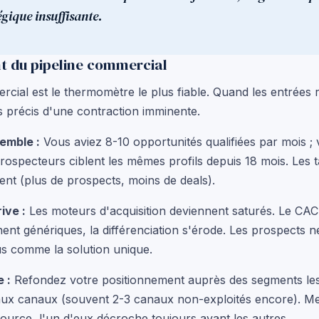
égique insuffisante.
t du pipeline commercial
rcial est le thermomètre le plus fiable. Quand les entrées r
us précis d'une contraction imminente.
emble :
Vous aviez 8-10 opportunités qualifiées par mois ;
rospecteurs ciblent les mêmes profils depuis 18 mois. Les 
sent (plus de prospects, moins de deals).
ive :
Les moteurs d'acquisition deviennent saturés. Le CAC
nt génériques, la différenciation s'érode. Les prospects 
us comme la solution unique.
e :
Refondez votre positionnement auprès des segments les 
ux canaux (souvent 2-3 canaux non-exploités encore). Me
 source, l'un d'eux décroche toujours avant les autres.