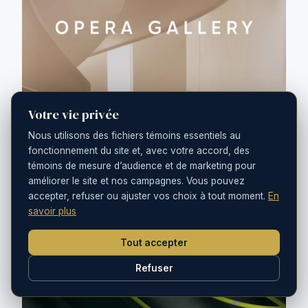
Votre vie privée
Nous utilisons des fichiers témoins essentiels au
fonctionnement du site et, avec votre accord, des
témoins de mesure d’audience et de marketing pour
améliorer le site et nos campagnes. Vous pouvez
CRÉATION · IMAGE DE MARQUE
accepter, refuser ou ajuster vos choix à tout moment.
En
OPERA GALLERY
savoir plus
L'art international, à l'échelle d'une plateforme.
Tout accepter
Refuser